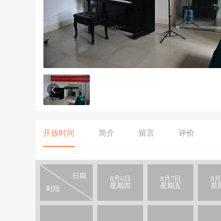
开放时间
简介
留言
评价
日期
8月6日
8月7日
8月
星期四
星期五
星
时段