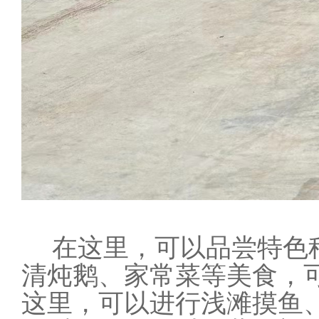
在这里，可以品尝
特色
清炖鹅
、家常菜
等
美食，
这里，可以进行
浅滩
摸鱼