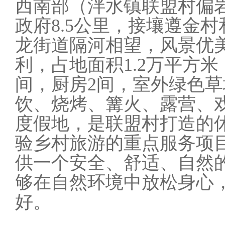
西南部（泮水镇联盟村
偏
政府
8.5公里，接壤遵金
龙街道隔河相望，风景优
利，
占地面积
1.2万平方
间，厨房2间，室外绿色草坪
饮、烧烤、篝火、露营、
度假地，
是联盟村打造的
验乡村旅游的重点服务项
供一个安全、舒适、自然
够在自然
环境
中放松身心
好。