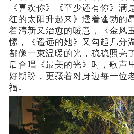
《喜欢你》《至少还有你》满
红的太阳升起来》透着蓬勃的
着清新又治愈的暖意，《金风
愫，《遥远的她》又勾起几分温
都像一束温暖的光，稳稳照亮
后合唱《最美的光》时，歌声
好期盼，更藏着对身边每一位
福。