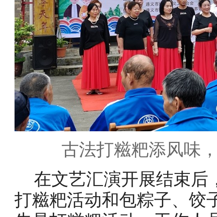
古法
打
糍粑添风味
在文艺汇演开展结束后
打糍粑活动和包粽子、饺