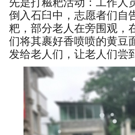
先是打糍粑活动：工作人
倒入石臼中，志愿者们自
粑，部分老人在旁围观，
们将其裹好香喷喷的黄豆
发给老人们，让老人们尝